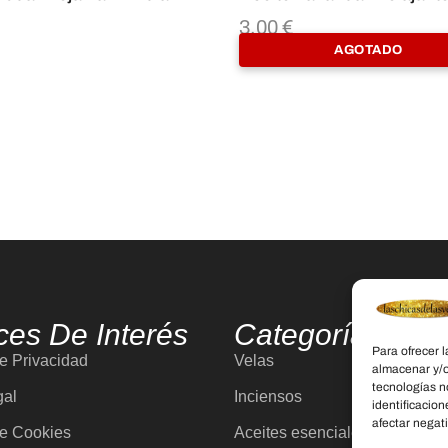
3,00
€
AGOTADO
ces De Interés
Categorías
Para ofrecer 
de Privacidad
Velas
almacenar y/o
tecnologías n
gal
Inciensos
identificacion
afectar negati
de Cookies
Aceites esenciales