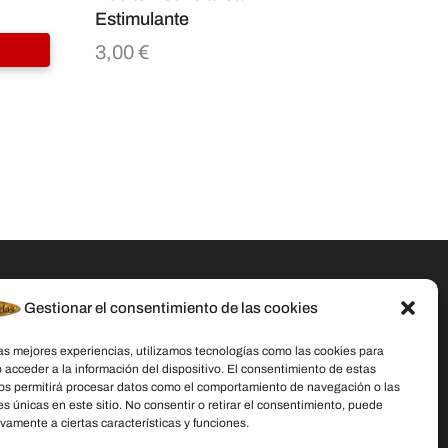
Estimulante
3,00
€
Gestionar el consentimiento de las cookies
Datos De Contacto
las mejores experiencias, utilizamos tecnologías como las cookies para
Dirección:
C/ Stella Maris, 20 50015
 acceder a la información del dispositivo. El consentimiento de estas
Zaragoza
os permitirá procesar datos como el comportamiento de navegación o las
es únicas en este sitio. No consentir o retirar el consentimiento, puede
Teléfono:
691 079 414
vamente a ciertas características y funciones.