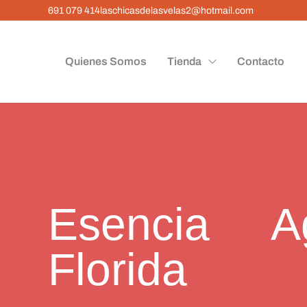
691 079 414
laschicasdelasvelas2@hotmail.com
Quienes Somos
Tienda
Contacto
Esencia 
Florida