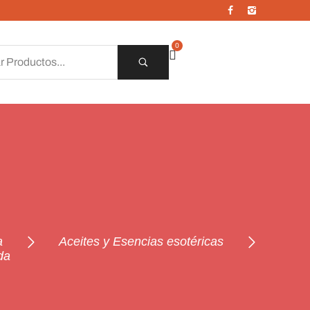
0
a
Aceites y Esencias esotéricas
da