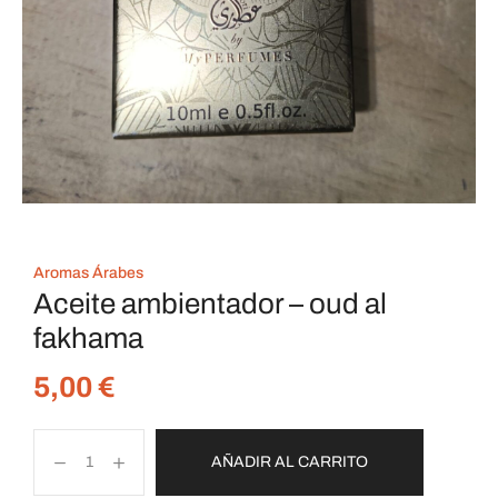
Aromas Árabes
Aceite ambientador – oud al
fakhama
5,00
€
AÑADIR AL CARRITO