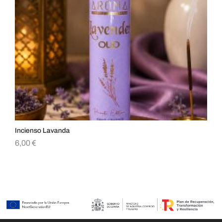
Incienso Lavanda
Inc
6,00
€
5,