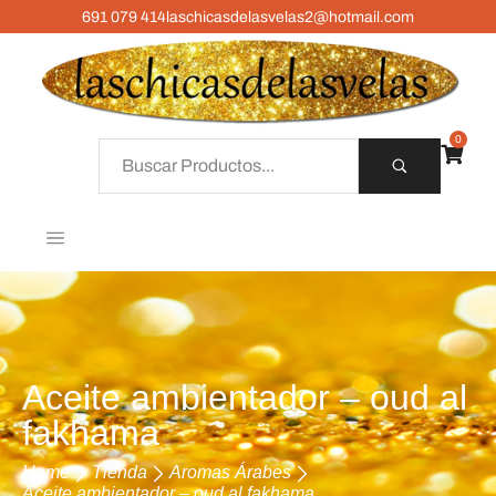
691 079 414
laschicasdelasvelas2@hotmail.com
0
Aceite ambientador – oud al
fakhama
Home
Tienda
Aromas Árabes
Aceite ambientador – oud al fakhama