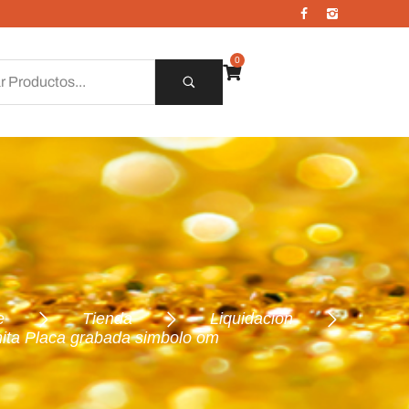
0
e
Tienda
Liquidación
ita Placa grabada simbolo om