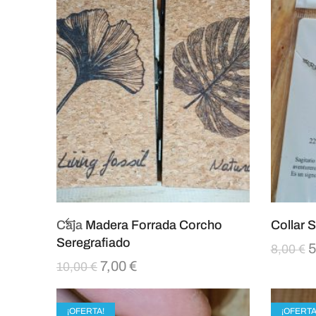
Caja Madera Forrada Corcho
Collar S
Seregrafiado
5
8,00
€
7,00
€
10,00
€
¡OFERTA!
¡OFERTA