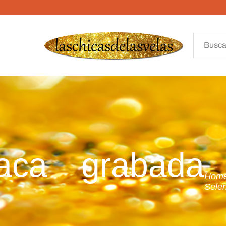
laca grabada
Hom
Selen