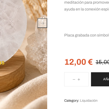
meditación para promover l
ayuda en la conexión espiri
Placa grabada con símbo
12,00
€
15,0
AÑ
Category:
Liquidación