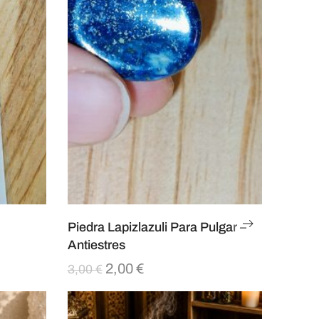
Piedra Lapizlazuli Para Pulgar –
Antiestres
2,00
€
3,00
€