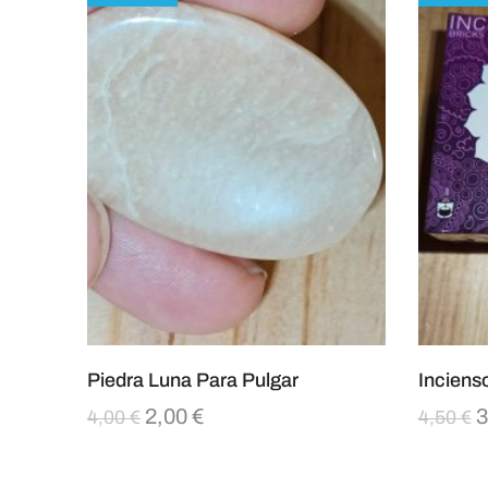
Piedra Luna Para Pulgar
Inciens
2,00
€
3
4,00
€
4,50
€