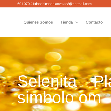
691 079 414
laschicasdelasvelas2@hotmail.com
Quienes Somos
Tienda
Contacto
Selenita P
simbolo om