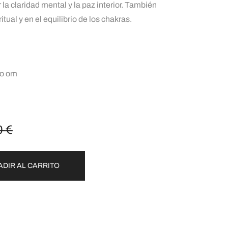
a claridad mental y la paz interior. También
tual y en el equilibrio de los chakras.
lo om
0
€
ADIR AL CARRITO