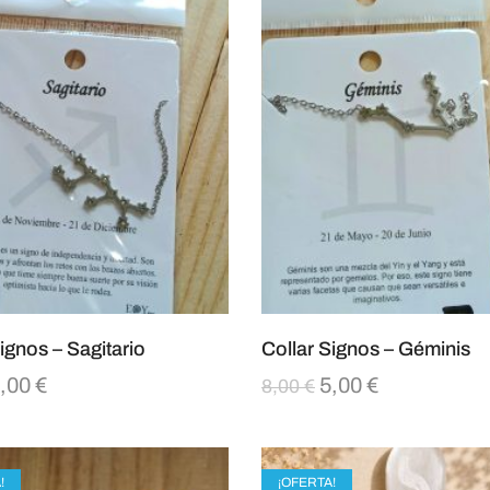
ignos – Sagitario
Collar Signos – Géminis
,00
€
5,00
€
8,00
€
!
¡OFERTA!