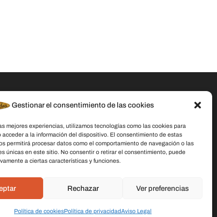
Gestionar el consentimiento de las cookies
Datos De Contacto
las mejores experiencias, utilizamos tecnologías como las cookies para
Dirección:
C/ Stella Maris, 20 50015
 acceder a la información del dispositivo. El consentimiento de estas
Zaragoza
os permitirá procesar datos como el comportamiento de navegación o las
es únicas en este sitio. No consentir o retirar el consentimiento, puede
Teléfono:
691 079 414
vamente a ciertas características y funciones.
Email:
laschicasdelasvelas2@hotmail.com
eptar
Rechazar
Ver preferencias
Política de cookies
Política de privacidad
Aviso Legal