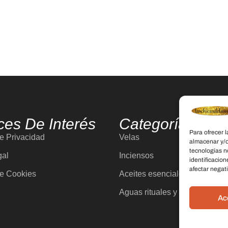
ces De Interés
Categorías
Para ofrecer 
de Privacidad
Velas
almacenar y/o
tecnologías n
gal
Inciensos
identificacion
afectar negati
de Cookies
Aceites esenciales
Aguas rituales y colonias
Ac