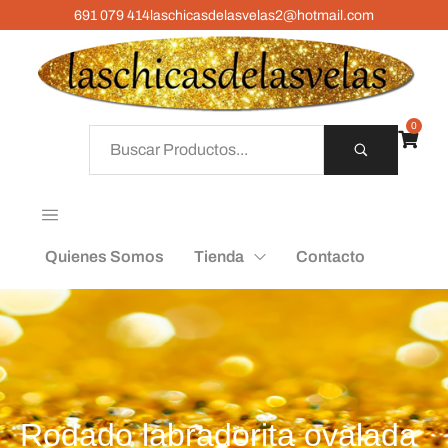
691 079 414
laschicasdelasvelas2@hotmail.com
0
Quienes Somos
Tienda
Contacto
Rodado labradorita ovalada