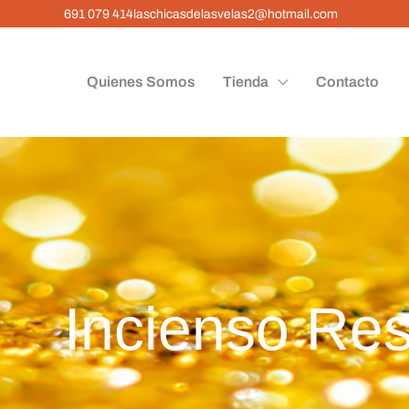
691 079 414
laschicasdelasvelas2@hotmail.com
Quienes Somos
Tienda
Contacto
Incienso Res