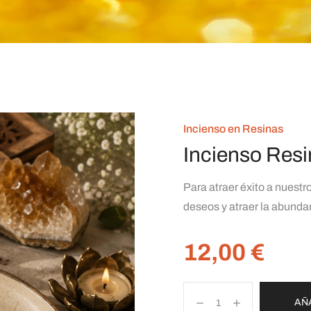
Incienso en Resinas
Incienso Resi
Para atraer éxito a nuestr
deseos y atraer la abunda
12,00
€
AÑ