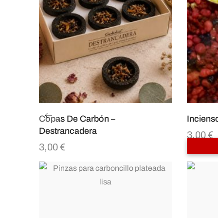
Copas De Carbón –
Inciens
Destrancadera
3,00
€
3,00
€