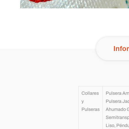
Info
Collares
Pulsera Ama
y
Pulsera Jad
Pulseras
Ahumado G
Semitransp
Liso, Péndu