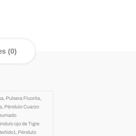
s (0)
, Pulsera Fluorita,
na, Péndulo Cuarzo
Ahumado
ndulo ojo de Tigre
 teñido1, Péndulo