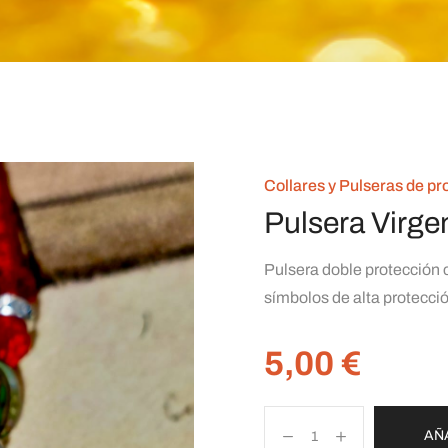
Collares y Pulseras de pr
Pulsera Virge
Pulsera doble protección 
símbolos de alta protecci
5,00
€
AÑ