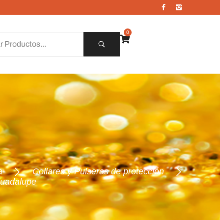
0
a
Collares y Pulseras de protección
guadalupe