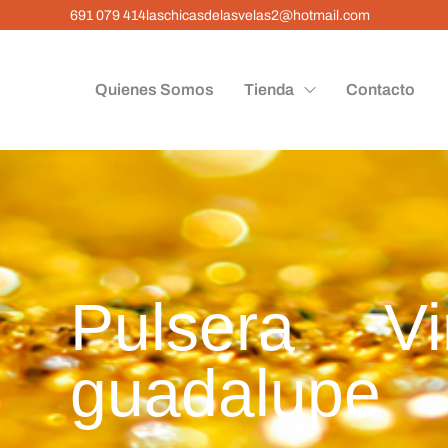
691 079 414
laschicasdelasvelas2@hotmail.com
Quienes Somos
Tienda
Contacto
Pulsera V
guadalupe