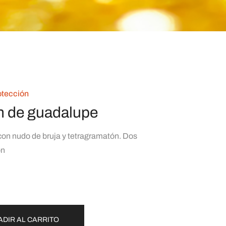
otección
n de guadalupe
con nudo de bruja y tetragramatón. Dos
ón
ADIR AL CARRITO