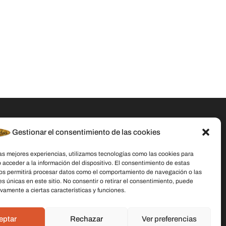
Gestionar el consentimiento de las cookies
Datos De Contacto
las mejores experiencias, utilizamos tecnologías como las cookies para
Dirección:
C/ Stella Maris, 20 50015
 acceder a la información del dispositivo. El consentimiento de estas
Zaragoza
os permitirá procesar datos como el comportamiento de navegación o las
es únicas en este sitio. No consentir o retirar el consentimiento, puede
Teléfono:
691 079 414
vamente a ciertas características y funciones.
Email:
laschicasdelasvelas2@hotmail.com
eptar
Rechazar
Ver preferencias