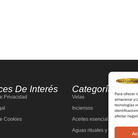
ces De Interés
Categorías
Para ofrecer 
de Privacidad
Velas
almacenar y/o
tecnologías n
gal
Inciensos
identificacion
afectar negati
de Cookies
Aceites esenciales
Aguas rituales y colonias
Ac