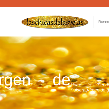
irgen de
Home
Tiend
Pulsera Virgen de 