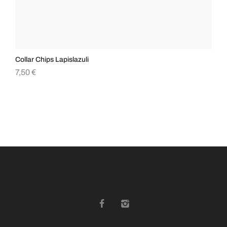
Collar Chips Lapislazuli
Col
7,50
€
10