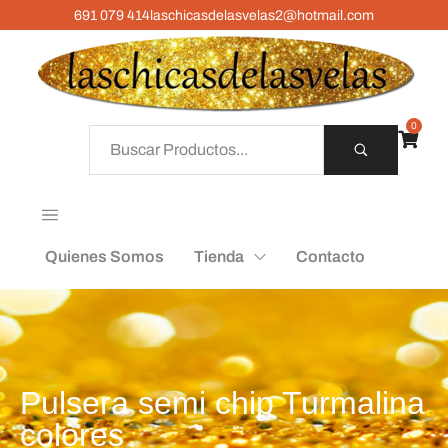
691 079 414
laschicasdelasvelas2@hotmail.com
0
Quienes Somos
Tienda
Contacto
Pulsera semi chip Turmalina
colores