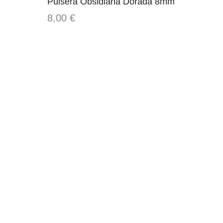
Pulsera Obsidiana Dorada 8mm
8,00
€