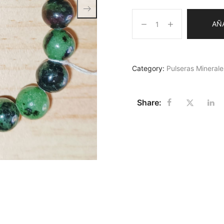
AÑ
Category:
Pulseras Minerale
Share: