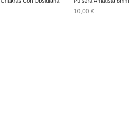
 Chakras Con Obsidiana
Pulsera Amatista 8mm
10,00
€