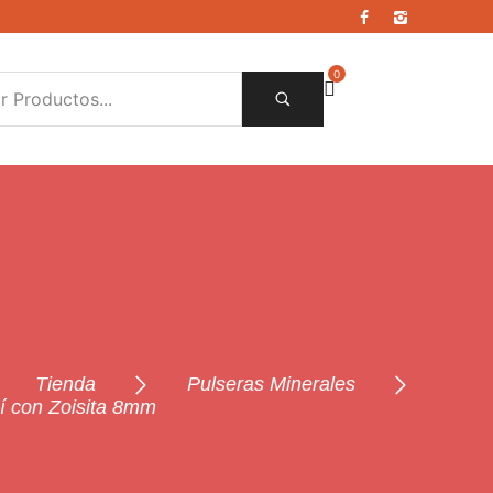
0
Tienda
Pulseras Minerales
í con Zoisita 8mm