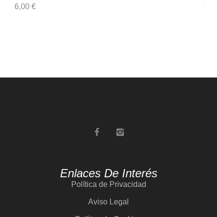
6,00
€
6,
Enlaces De Interés
Política de Privacidad
Aviso Legal