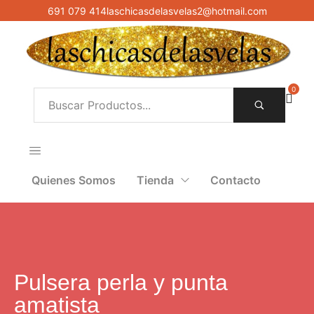
691 079 414
laschicasdelasvelas2@hotmail.com
0
Quienes Somos
Tienda
Contacto
Pulsera perla y punta
amatista