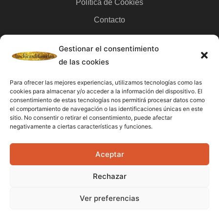
Política de Cookies
Contacto
Gestionar el consentimiento
Categorías
de las cookies
Velas
Para ofrecer las mejores experiencias, utilizamos tecnologías como las
Inciensos
cookies para almacenar y/o acceder a la información del dispositivo. El
consentimiento de estas tecnologías nos permitirá procesar datos como
Aceites esenciales
el comportamiento de navegación o las identificaciones únicas en este
sitio. No consentir o retirar el consentimiento, puede afectar
Aguas rituales y colonias
negativamente a ciertas características y funciones.
Datos De Contacto
Aceptar
Dirección:
C/ Stella Maris, 20 50015 Zaragoza
Rechazar
Teléfono:
691 079 414
Ver preferencias
Email:
laschicasdelasvelas2@hotmail.com