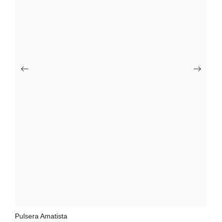
Pulsera Amatista
Pu