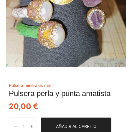
Pulsera minerales mix
Pulsera perla y punta amatista
20,00
€
AÑADIR AL CARRITO