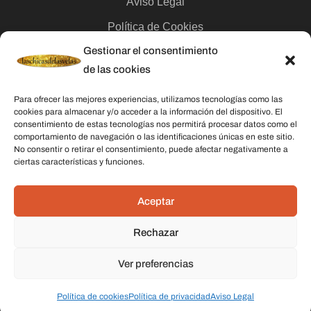
Aviso Legal
Política de Cookies
Gestionar el consentimiento
Contacto
de las cookies
Categorías
Para ofrecer las mejores experiencias, utilizamos tecnologías como las
cookies para almacenar y/o acceder a la información del dispositivo. El
Velas
consentimiento de estas tecnologías nos permitirá procesar datos como el
comportamiento de navegación o las identificaciones únicas en este sitio.
Inciensos
No consentir o retirar el consentimiento, puede afectar negativamente a
ciertas características y funciones.
Aceites esenciales
Aguas rituales y colonias
Aceptar
Rechazar
Datos De Contacto
Dirección:
C/ Stella Maris, 20 50015 Zaragoza
Ver preferencias
Teléfono:
691 079 414
Política de cookies
Política de privacidad
Aviso Legal
Email:
laschicasdelasvelas2@hotmail.com