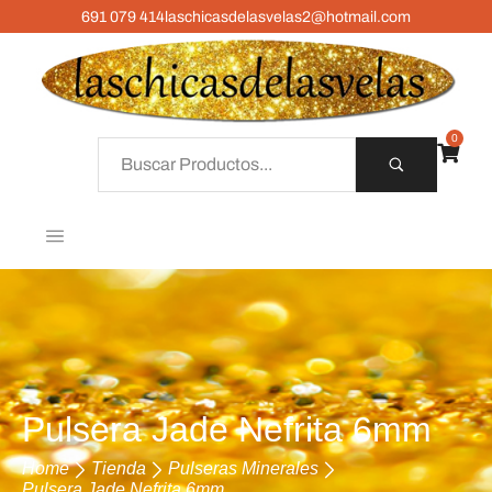
691 079 414
laschicasdelasvelas2@hotmail.com
0
Pulsera Jade Nefrita 6mm
Home
Tienda
Pulseras Minerales
Pulsera Jade Nefrita 6mm