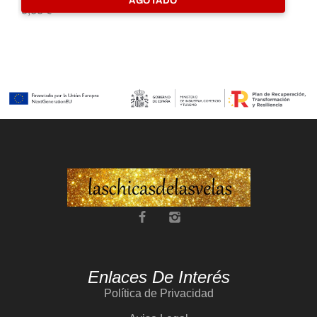
AGOTADO
9,00
€
9,
Enlaces De Interés
Política de Privacidad