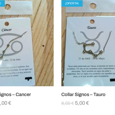
!
¡OFERTA!
Signos – Cancer
Collar Signos – Tauro
,00
€
5,00
€
8,00
€