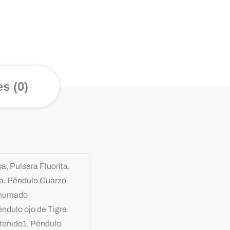
s (0)
, Pulsera Fluorita,
na, Péndulo Cuarzo
Ahumado
ndulo ojo de Tigre
 teñido1, Péndulo