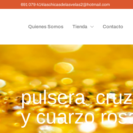
691 079 414
laschicasdelasvelas2@hotmail.com
Quienes Somos
Tienda
Contacto
pulsera cruz
y cuarzo ros