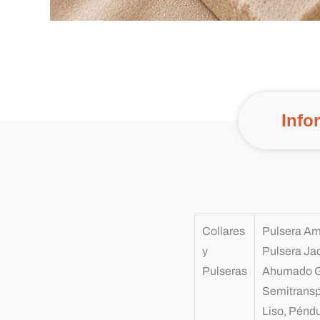
Info
Collares
Pulsera Ama
y
Pulsera Jad
Pulseras
Ahumado G
Semitransp
Liso, Péndu