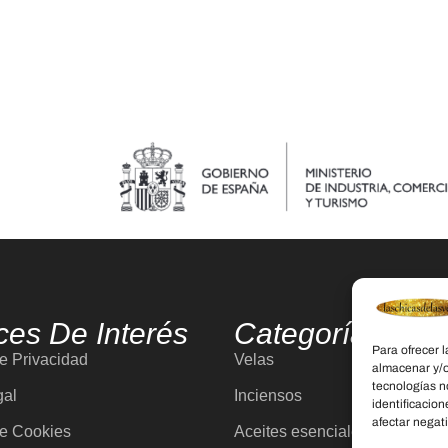
ces De Interés
Categorías
Para ofrecer 
de Privacidad
Velas
almacenar y/o
tecnologías n
gal
Inciensos
identificacion
afectar negati
de Cookies
Aceites esenciales