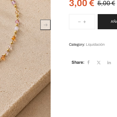
3,00
€
5,00
€
AÑ
Category:
Liquidación
Share: