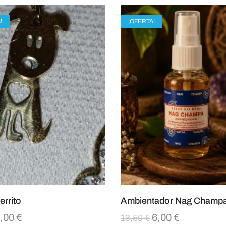
!
¡OFERTA!
errito
Ambientador Nag Champ
,00
€
6,00
€
13,50
€