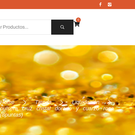
0
Home
Tienda
Liquidación
pulsera cruz cristal dorado y cuarzo rosa
(8puntas)