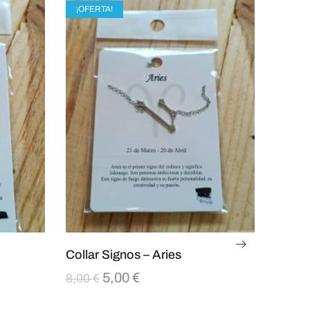
¡OFERTA!
Collar Signos – Aries
5,00
€
8,00
€