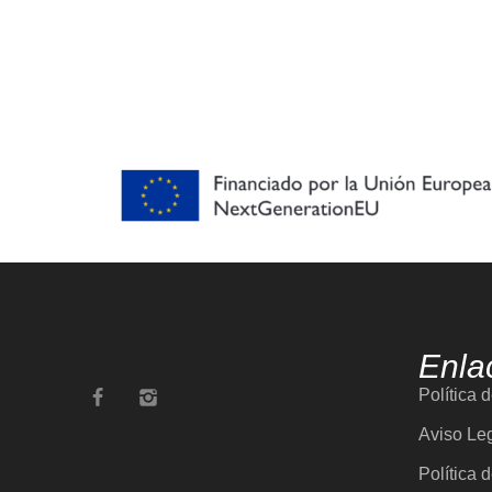
Enla
Política 
Aviso Le
Política 