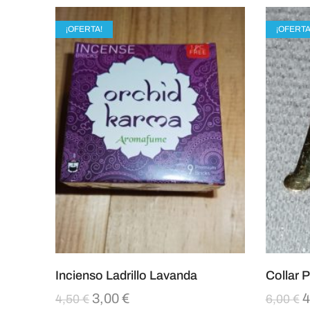
¡OFERTA!
¡OFERTA
Incienso Ladrillo Lavanda
Collar P
3,00
€
4
4,50
€
6,00
€