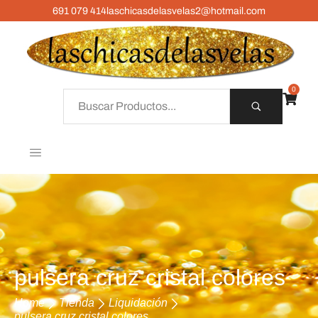
691 079 414
laschicasdelasvelas2@hotmail.com
0
pulsera cruz cristal colores
Home
Tienda
Liquidación
pulsera cruz cristal colores