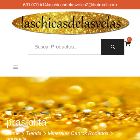
691 079 414
laschicasdelasvelas2@hotmail.com
0
prasiolita
Home
Tienda
Minerales Cantos Rodados
prasiolita