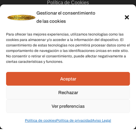
Política de Cookies
Gestionar el consentimiento
Contacto
de las cookies
Categorías
Para ofrecer las mejores experiencias, utilizamos tecnologías como las
cookies para almacenar y/o acceder a la información del dispositivo. El
Velas
consentimiento de estas tecnologías nos permitirá procesar datos como el
comportamiento de navegación o las identificaciones únicas en este sitio.
Inciensos
No consentir o retirar el consentimiento, puede afectar negativamente a
ciertas características y funciones.
Aceites esenciales
Aguas rituales y colonias
Aceptar
Rechazar
Datos De Contacto
Dirección:
C/ Stella Maris, 20 50015 Zaragoza
Ver preferencias
Teléfono:
691 079 414
Política de cookies
Política de privacidad
Aviso Legal
Email:
laschicasdelasvelas2@hotmail.com