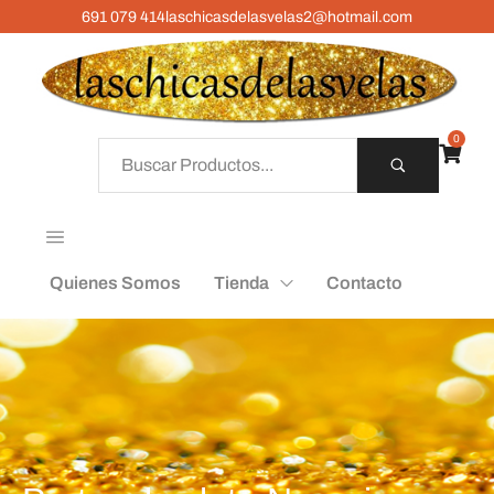
691 079 414
laschicasdelasvelas2@hotmail.com
0
Quienes Somos
Tienda
Contacto