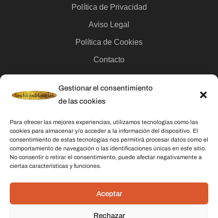
Política de Privacidad
Aviso Legal
Política de Cookies
Contacto
Gestionar el consentimiento
Categorías
de las cookies
Velas
Para ofrecer las mejores experiencias, utilizamos tecnologías como las
Inciensos
cookies para almacenar y/o acceder a la información del dispositivo. El
consentimiento de estas tecnologías nos permitirá procesar datos como el
Aceites esenciales
comportamiento de navegación o las identificaciones únicas en este sitio.
No consentir o retirar el consentimiento, puede afectar negativamente a
Aguas rituales y colonias
ciertas características y funciones.
Datos De Contacto
Aceptar
Dirección:
C/ Stella Maris, 20 50015 Zaragoza
Rechazar