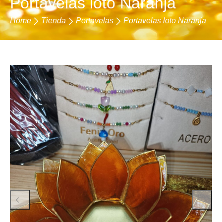
Portavelas loto Naranja
Home
Tienda
Portavelas
Portavelas loto Naranja