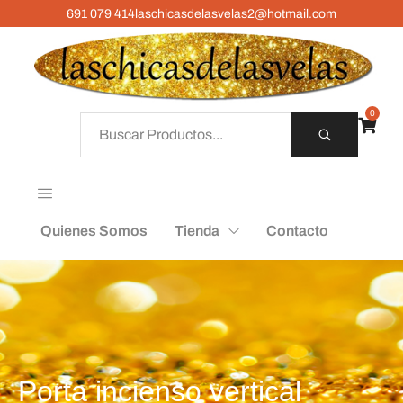
691 079 414
laschicasdelasvelas2@hotmail.com
0
Quienes Somos
Tienda
Contacto
Porta incienso vertical