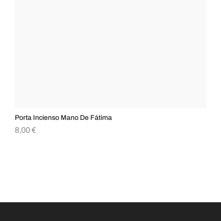
Porta Incienso Mano De Fátima
Po
8,00
€
16