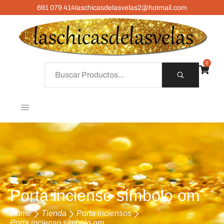
691 079 414
laschicasdelasvelas2@hotmail.com
0
Porta incienso símbolo om
Home
Tienda
Porta inciensos
Porta incienso símbolo om