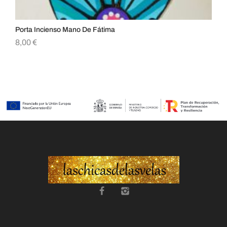
Porta Incienso Mano De Fátima
Por
8,00
€
15