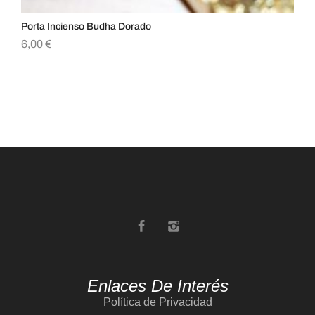
Porta Incienso Budha Dorado
Po
6,00
€
5,
Enlaces De Interés
Política de Privacidad