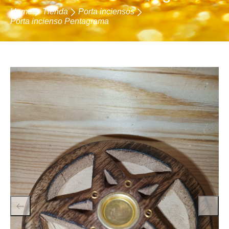
Home
Tienda
Porta inciensos
Porta incienso Pentagrama