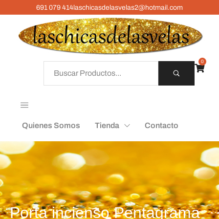
691 079 414
laschicasdelasvelas2@hotmail.com
0
Quienes Somos
Tienda
Contacto
Porta incienso Pentagrama