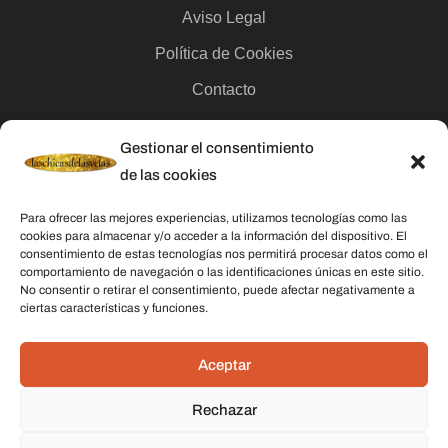
Aviso Legal
Política de Cookies
Contacto
Gestionar el consentimiento
Categorías
de las cookies
Velas
Para ofrecer las mejores experiencias, utilizamos tecnologías como las
Inciensos
cookies para almacenar y/o acceder a la información del dispositivo. El
consentimiento de estas tecnologías nos permitirá procesar datos como el
Aceites esenciales
comportamiento de navegación o las identificaciones únicas en este sitio.
No consentir o retirar el consentimiento, puede afectar negativamente a
Aguas rituales y colonias
ciertas características y funciones.
Datos De Contacto
Aceptar
Dirección:
C/ Stella Maris, 20 50015 Zaragoza
Rechazar
Teléfono:
691 079 414