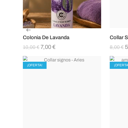
Colonia De Lavanda
Collar 
7,00
€
5
10,00
€
8,00
€
¡OFERTA!
¡OFERTA