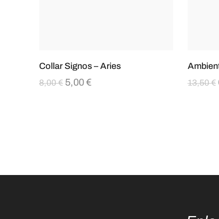
Collar Signos – Aries
Ambient
5,00
€
8,00
€
13,50
€