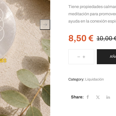
Tiene propiedades calmant
meditación para promover l
ayuda en la conexión espiri
8,50
€
10,00
AÑ
Category:
Liquidación
Share: