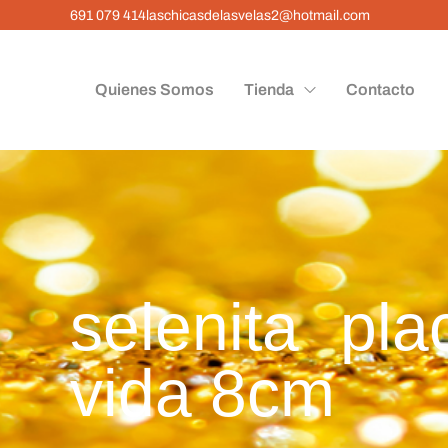
691 079 414
laschicasdelasvelas2@hotmail.com
Quienes Somos
Tienda
Contacto
selenita pla
vida 8cm