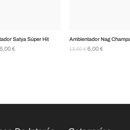
ador Satya Súper Hit
Ambientador Nag Champ
6,00
€
6,00
€
13,50
€