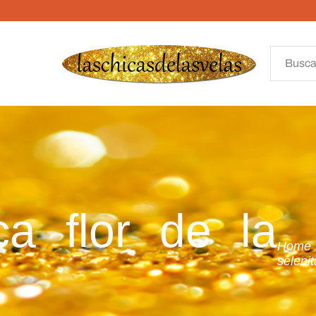
ca flor de la
Home
selenit