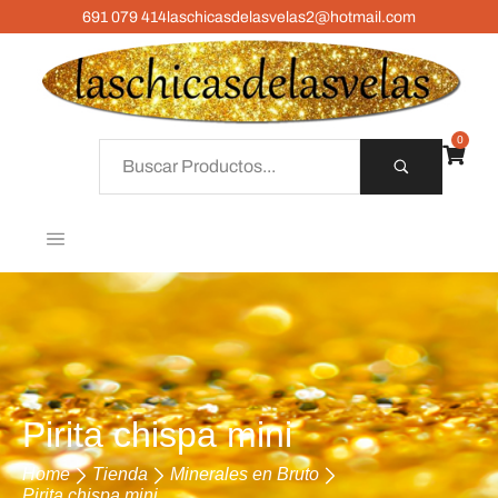
691 079 414
laschicasdelasvelas2@hotmail.com
0
Pirita chispa mini
Home
Tienda
Minerales en Bruto
Pirita chispa mini