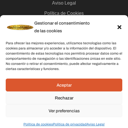
Aviso Legal
Política de Cookies
Gestionar el consentimiento
Contacto
de las cookies
Categorías
Para ofrecer las mejores experiencias, utilizamos tecnologías como las
cookies para almacenar y/o acceder a la información del dispositivo. El
Velas
consentimiento de estas tecnologías nos permitirá procesar datos como el
comportamiento de navegación o las identificaciones únicas en este sitio.
Inciensos
No consentir o retirar el consentimiento, puede afectar negativamente a
ciertas características y funciones.
Aceites esenciales
Aguas rituales y colonias
Aceptar
Rechazar
Datos De Contacto
Dirección:
C/ Stella Maris, 20 50015 Zaragoza
Ver preferencias
Teléfono:
691 079 414
Política de cookies
Política de privacidad
Aviso Legal