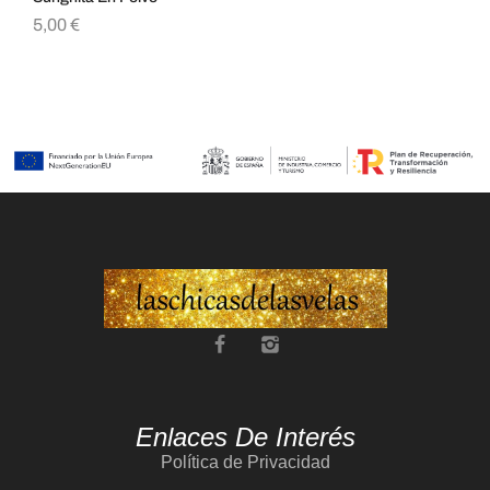
5,00
€
3,
Enlaces De Interés
Política de Privacidad