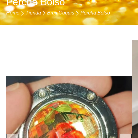
Percha Bolso
Home
Tienda
Bruji Cuquis
Percha Bolso