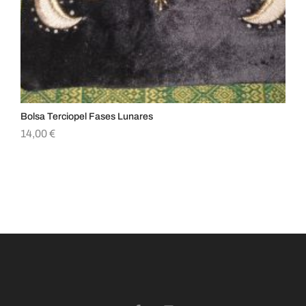
Bolsa Terciopel Fases Lunares
Bol
14,00
€
14