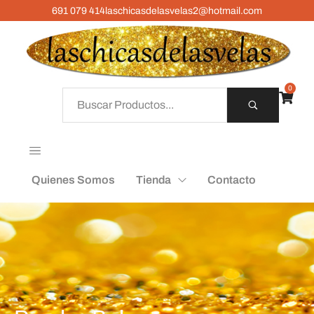
691 079 414
laschicasdelasvelas2@hotmail.com
0
Quienes Somos
Tienda
Contacto