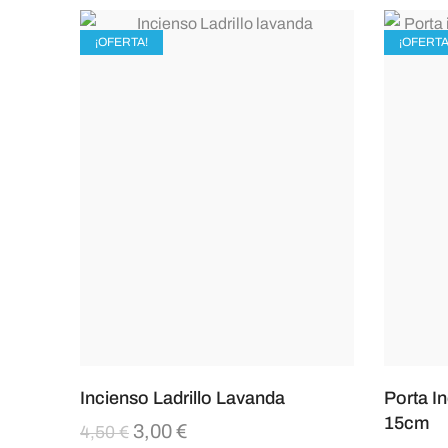
¡OFERTA!
¡OFERTA
Incienso Ladrillo Lavanda
Porta I
15cm
3,00
€
4,50
€