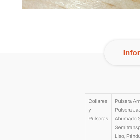
Info
Collares
Pulsera Ama
y
Pulsera Jad
Pulseras
Ahumado G
Semitransp
Liso, Péndu