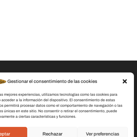
Gestionar el consentimiento de las cookies
Datos De Contacto
las mejores experiencias, utilizamos tecnologías como las cookies para
Dirección:
C/ Stella Maris, 20 50015
 acceder a la información del dispositivo. El consentimiento de estas
Zaragoza
os permitirá procesar datos como el comportamiento de navegación o las
es únicas en este sitio. No consentir o retirar el consentimiento, puede
Teléfono:
691 079 414
vamente a ciertas características y funciones.
Email:
laschicasdelasvelas2@hotmail.com
eptar
Rechazar
Ver preferencias