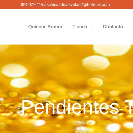
691 079 414
laschicasdelasvelas2@hotmail.com
Quienes Somos
Tienda
Contacto
Pendientes 