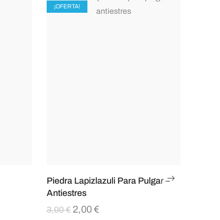
¡OFERTA!
Piedra Lapizlazuli Para Pulgar –
Antiestres
2,00
€
3,00
€