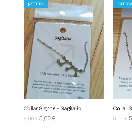
¡OFERTA!
¡OFERTA
Collar Signos – Sagitario
Collar S
5,00
€
5
8,00
€
8,00
€