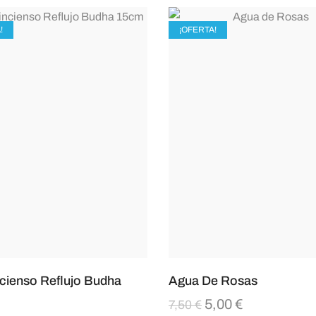
!
¡OFERTA!
ncienso Reflujo Budha
Agua De Rosas
5,00
€
7,50
€