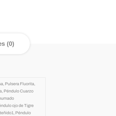
s (0)
, Pulsera Fluorita,
na, Péndulo Cuarzo
Ahumado
ndulo ojo de Tigre
 teñido1, Péndulo