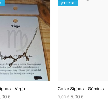
!
¡OFERTA!
ignos – Virgo
Collar Signos – Géminis
,00
€
5,00
€
8,00
€