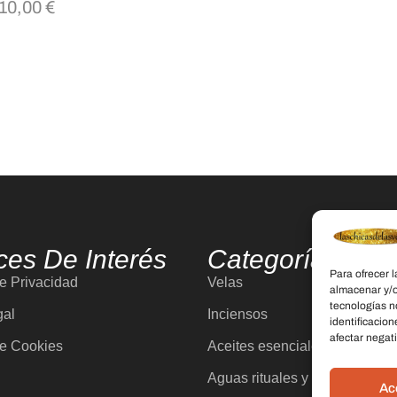
10,00
€
ces De Interés
Categorías
Para ofrecer 
de Privacidad
Velas
almacenar y/o
tecnologías n
gal
Inciensos
identificacion
afectar negati
de Cookies
Aceites esenciales
Aguas rituales y colonias
Ac