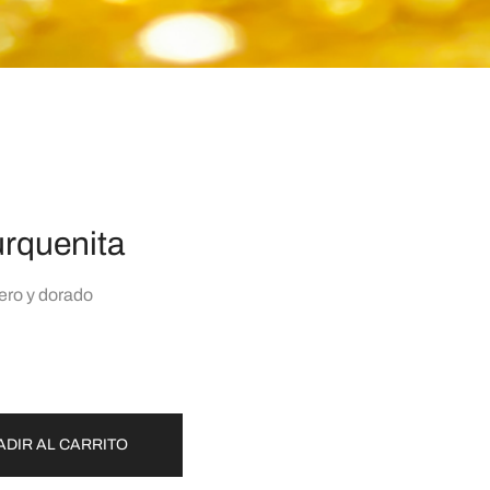
urquenita
ero y dorado
ADIR AL CARRITO