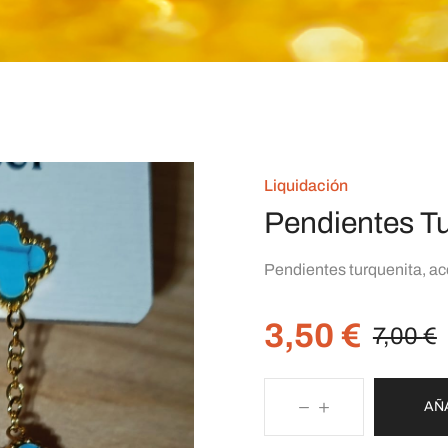
Liquidación
Pendientes T
Pendientes turquenita, ac
3,50
€
7,00
€
AÑ