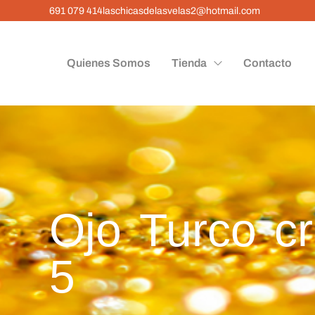
691 079 414
laschicasdelasvelas2@hotmail.com
Quienes Somos
Tienda
Contacto
Ojo Turco cr
5