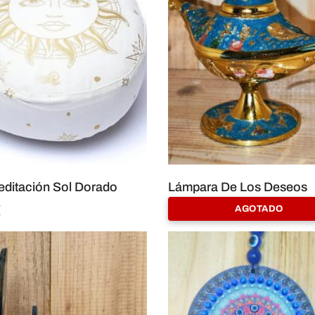
editación Sol Dorado
Lámpara De Los Deseos
€
18,00
€
AGOTADO