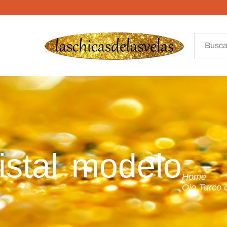
istal modelo
Home
Ojo Turco c