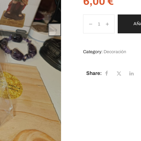
6,00
€
AÑ
Category:
Decoración
Share: