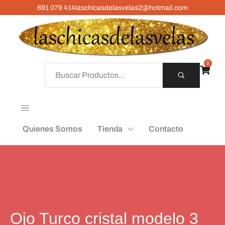
691 079 414
laschicasdelasvelas2@hotmail.com
0
Quienes Somos
Tienda
Contacto
Ojo Turco cristal modelo 3