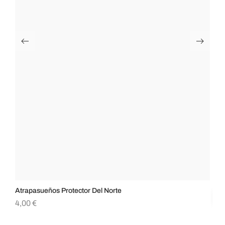
Atrapasueños Protector Del Norte
Lá
4,00
€
18