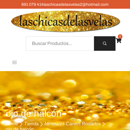
691 079 414
laschicasdelasvelas2@hotmail.com
0
ojo de halcón
Home
Tienda
Minerales Cantos Rodados
ojo de halcón