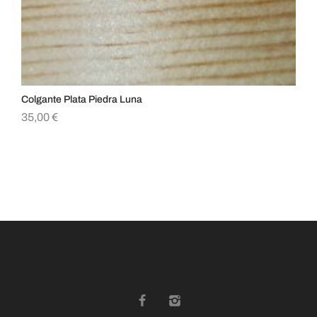
Colgante Plata Piedra Luna
Col
35,00
€
15