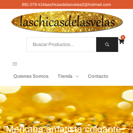
691 079 414
laschicasdelasvelas2@hotmail.com
0
Quienes Somos
Tienda
Contacto
Merkaba amatista colgante