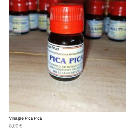
Vinagre Pica Pica
Vin
8,00
€
8,