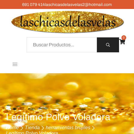
691 079 414
laschicasdelasvelas2@hotmail.com
0
Legítimo Polvo Voladora
Home
Tienda
herramientas brujiles
Legítimo Polvo Voladora