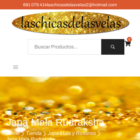
691 079 414
laschicasdelasvelas2@hotmail.com
0
Japa Mala Rudraksha
Home
Tienda
Japa Mala y Rosarios
Japa Mala Rudraksha