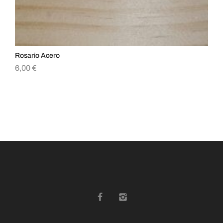
Rosario Acero
Ja
6,00
€
15