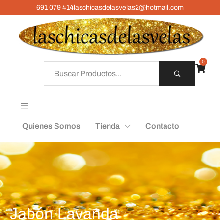
691 079 414
laschicasdelasvelas2@hotmail.com
0
Quienes Somos
Tienda
Contacto
Jabón Lavanda