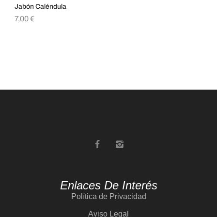
Jabón Caléndula
Ja
7,00
€
5,
Enlaces De Interés
Política de Privacidad
Aviso Legal