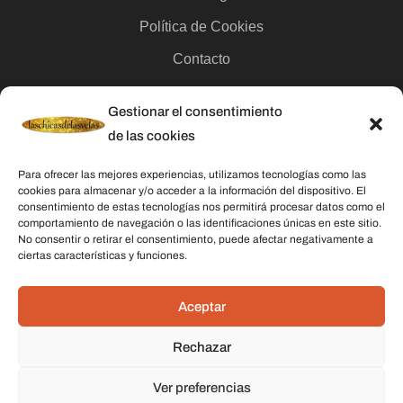
Política de Cookies
Contacto
Gestionar el consentimiento
Categorías
de las cookies
Velas
Para ofrecer las mejores experiencias, utilizamos tecnologías como las
Inciensos
cookies para almacenar y/o acceder a la información del dispositivo. El
consentimiento de estas tecnologías nos permitirá procesar datos como el
Aceites esenciales
comportamiento de navegación o las identificaciones únicas en este sitio.
No consentir o retirar el consentimiento, puede afectar negativamente a
Aguas rituales y colonias
ciertas características y funciones.
Datos De Contacto
Aceptar
Dirección:
C/ Stella Maris, 20 50015 Zaragoza
Rechazar
Teléfono:
691 079 414
Ver preferencias
Email:
laschicasdelasvelas2@hotmail.com