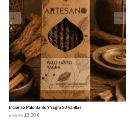
Incienso Palo Santo Y Yagra 30 Varillas
Inc
18,00
€
6,
24,00
€