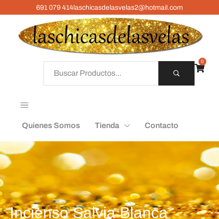
691 079 414
laschicasdelasvelas2@hotmail.com
0
Quienes Somos
Tienda
Contacto
Incienso Salvia Blanca