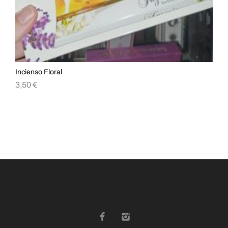
Incienso Floral
Inc
3,50
€
3,