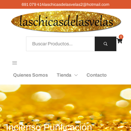
691 079 414
laschicasdelasvelas2@hotmail.com
0
Quienes Somos
Tienda
Contacto
Incienso Purificación