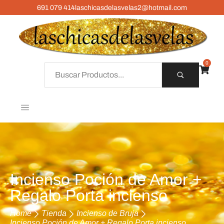
691 079 414
laschicasdelasvelas2@hotmail.com
0
Incienso Poción de Amor +
Regalo Porta incienso
Home
Tienda
Incienso de Bruja
Incienso Poción de Amor + Regalo Porta incienso