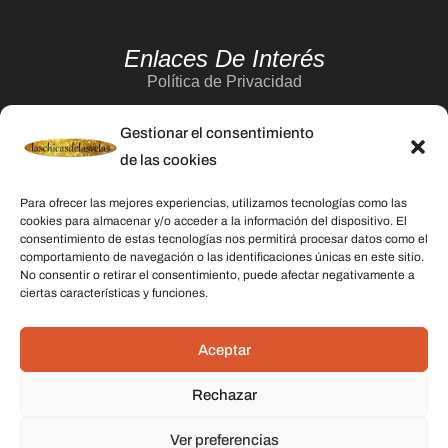
Enlaces De Interés
Política de Privacidad
Aviso Legal
Gestionar el consentimiento
Política de Cookies
de las cookies
Contacto
Para ofrecer las mejores experiencias, utilizamos tecnologías como las
cookies para almacenar y/o acceder a la información del dispositivo. El
consentimiento de estas tecnologías nos permitirá procesar datos como el
Categorías
comportamiento de navegación o las identificaciones únicas en este sitio.
No consentir o retirar el consentimiento, puede afectar negativamente a
Velas
ciertas características y funciones.
Inciensos
Aceptar
Aceites esenciales
Aguas rituales y colonias
Rechazar
Ver preferencias