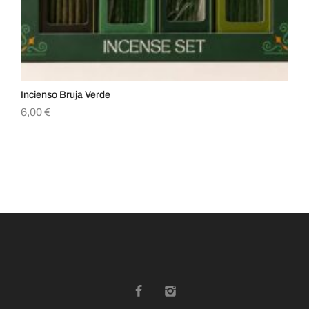
Incienso Bruja Verde
Inc
6,00
€
4,