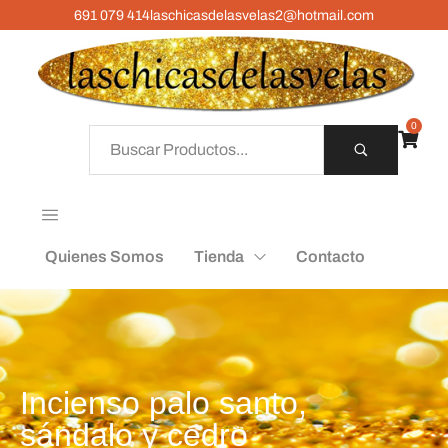
691 079 414
laschicasdelasvelas2@hotmail.com
0
Quienes Somos
Tienda
Contacto
Incienso palo santo,
sándalo y cedro