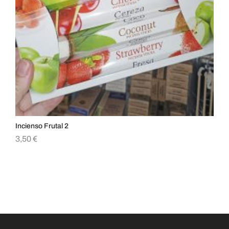
Incienso Frutal 2
Inc
3,50
€
3,