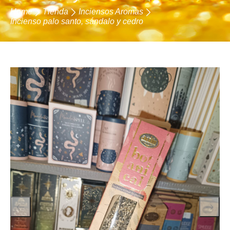
Home
Tienda
Inciensos Aromas
Incienso palo santo, sándalo y cedro