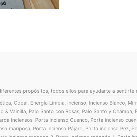
ferentes propósitos, todos ellos para ayudarte a sentirte 
ica, Copal, Energía Limpia, Incienso, Incienso Blanco, Mir
to & Vainilla, Palo Santo con Rosas, Palo Santo y Champa, 
arda inciensos, Porta incienso Cuenco, Porta incienso cuen
nso mariposa, Porta incienso Pájaro, Porta incienso Pez, P
orta incienso redondo 2, Porta incienso redondo 4, Porta in