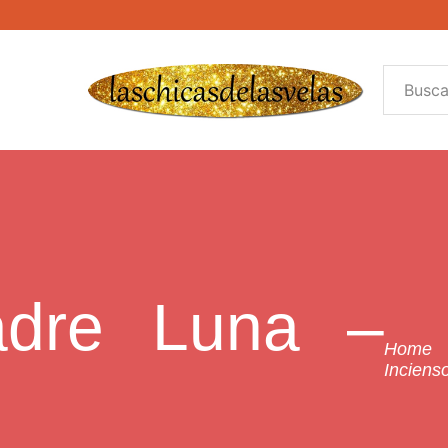
adre Luna –
Home
Inciens