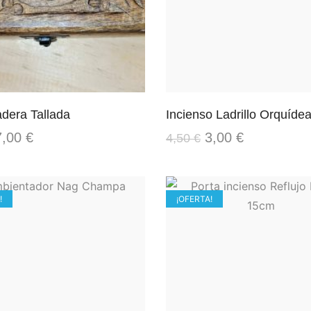
dera Tallada
Incienso Ladrillo Orquíde
7,00
€
3,00
€
4,50
€
!
¡OFERTA!