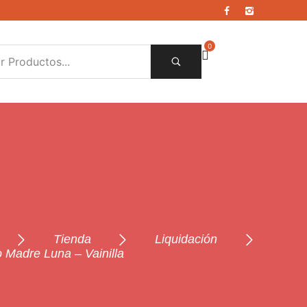
0
Tienda
Liquidación
o Madre Luna – Vainilla