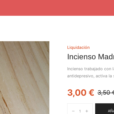
Liquidación
Incienso Madr
Incienso trabajado con l
antidepresivo, activa la
3,00
€
3,50
AÑ