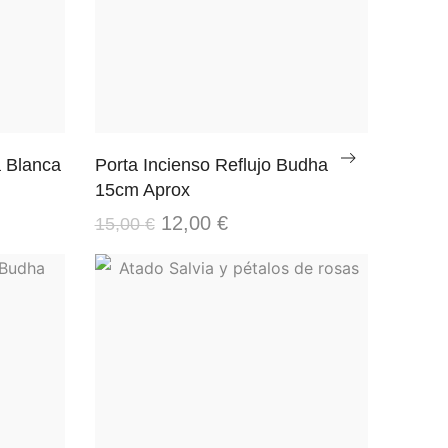
a Blanca
Porta Incienso Reflujo Budha
15cm Aprox
12,00
€
15,00
€