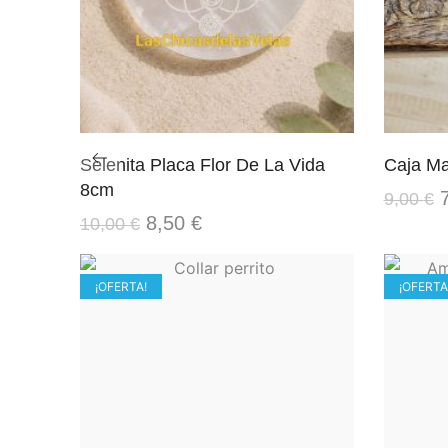
Selenita Placa Flor De La Vida
Caja Ma
8cm
9,00
€
8,50
€
10,00
€
¡OFERTA!
¡OFERTA