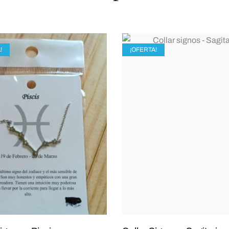
!
¡OFERTA!