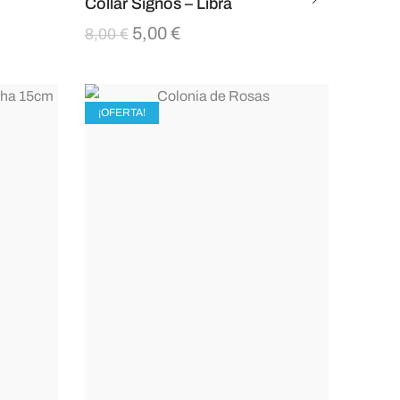
Collar Signos – Libra
5,00
€
8,00
€
¡OFERTA!