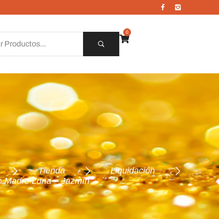
0
Tienda
Liquidación
o Madre Luna – Jazmín