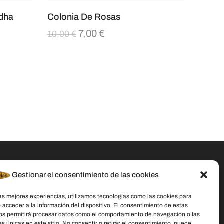
udha
Colonia De Rosas
7,00
€
10,00
€
Gestionar el consentimiento de las cookies
Datos De Contacto
las mejores experiencias, utilizamos tecnologías como las cookies para
Dirección:
C/ Stella Maris, 20 50015
 acceder a la información del dispositivo. El consentimiento de estas
Zaragoza
os permitirá procesar datos como el comportamiento de navegación o las
es únicas en este sitio. No consentir o retirar el consentimiento, puede