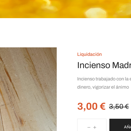
Liquidación
Incienso Mad
Incienso trabajado con la 
dinero, vigorizar el ánimo
3,00
€
3,50
€
AÑ