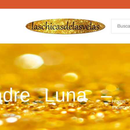
adre Luna –
Home
Inciens