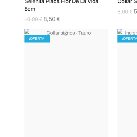
Selenita Placa Flor De La Vida
Collar S
8cm
5
8,00
€
8,50
€
10,00
€
¡OFERTA!
¡OFERTA