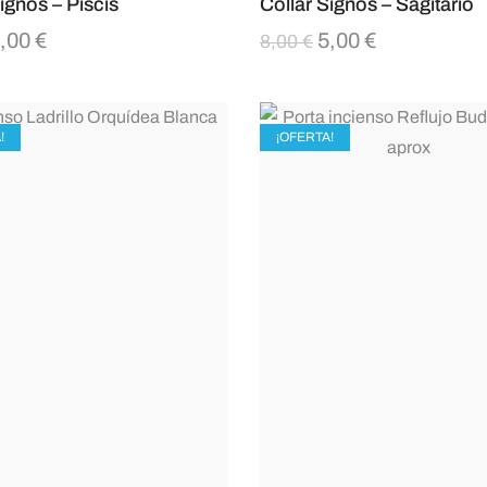
ignos – Piscis
Collar Signos – Sagitario
,00
€
5,00
€
8,00
€
!
¡OFERTA!