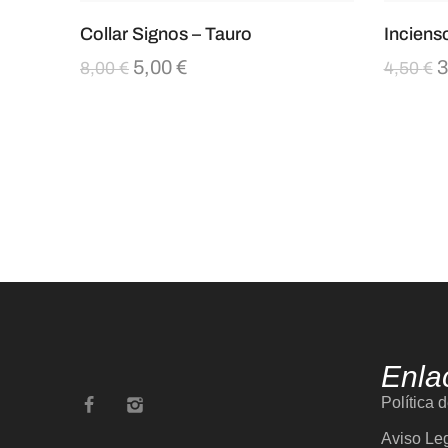
Collar Signos – Tauro
Inciens
5,00
€
3
8,00
€
4,50
€
Enla
Política 
Aviso Le