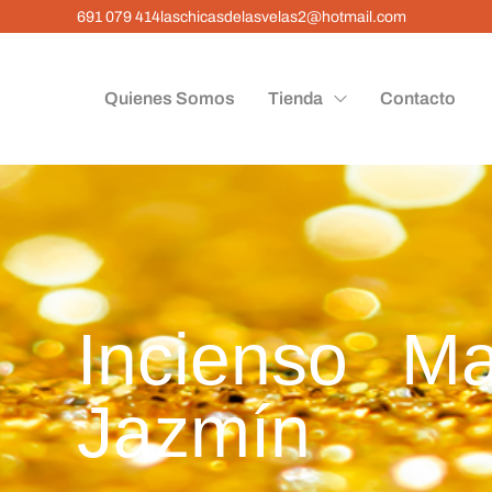
691 079 414
laschicasdelasvelas2@hotmail.com
Quienes Somos
Tienda
Contacto
Incienso M
Jazmín