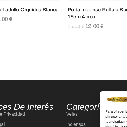
o Ladrillo Orquídea Blanca
Porta Incienso Reflujo B
15cm Aprox
,00
€
12,00
€
15,00
€
ces De Interés
Categorías
Para ofrecer 
de Privacidad
Velas
almacenar y/o
tecnologías n
gal
Inciensos
identificacion