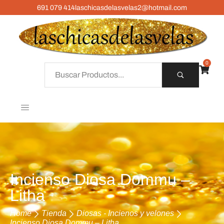
691 079 414
laschicasdelasvelas2@hotmail.com
0
Incienso Diosa Dommu –
Litha
Home
Tienda
Diosas - Incienos y velones
Incienso Diosa Dommu – Litha