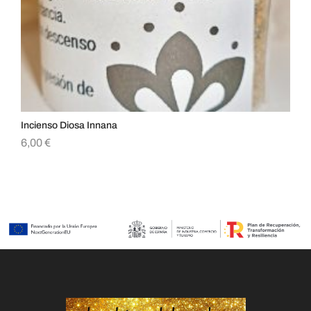
Incienso Diosa Innana
Vel
6,00
€
12