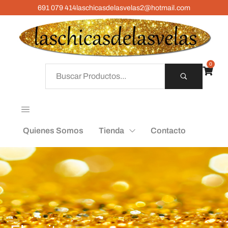
691 079 414
laschicasdelasvelas2@hotmail.com
0
Quienes Somos
Tienda
Contacto