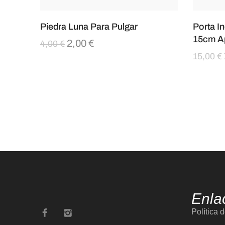
Piedra Luna Para Pulgar
Porta I
15cm A
2,00
€
4,00
€
15,00
€
Enla
Política 