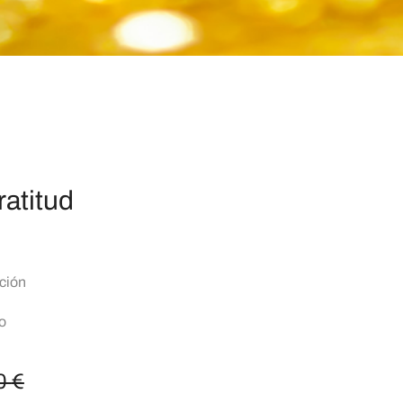
ratitud
ción
o
0
€