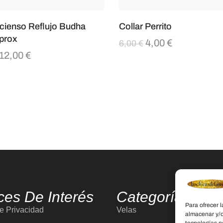
ncienso Reflujo Budha
Collar Perrito
prox
4,00
€
6,00
€
12,00
€
ces De Interés
Categorías
Para ofrecer 
de Privacidad
Velas
almacenar y/o