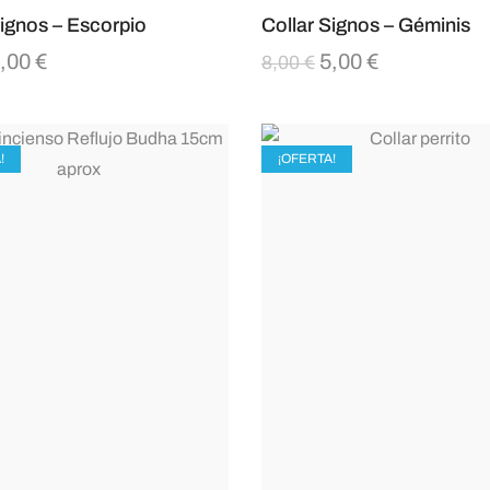
Signos – Escorpio
Collar Signos – Géminis
,00
€
5,00
€
8,00
€
!
¡OFERTA!