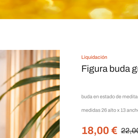
Liquidación
Figura buda g
buda en estado de medita
medidas 26 alto x 13 anch
18,00
€
22,0