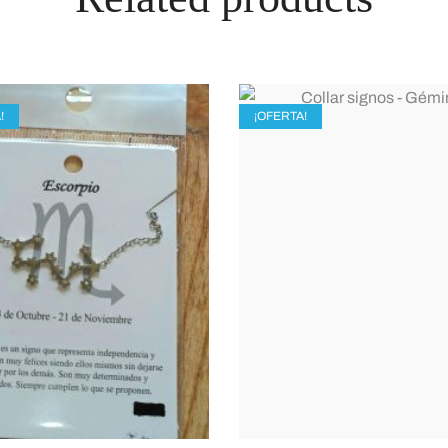
!
¡OFERTA!