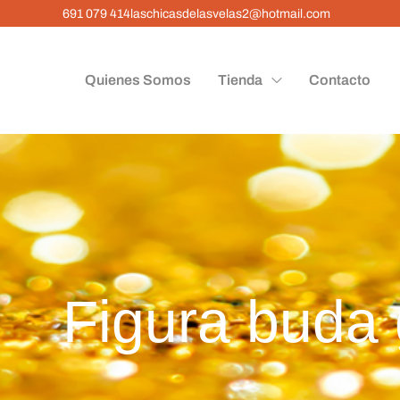
691 079 414
laschicasdelasvelas2@hotmail.com
Quienes Somos
Tienda
Contacto
Figura buda 