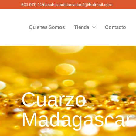
691 079 414
laschicasdelasvelas2@hotmail.com
Quienes Somos
Tienda
Contacto
Cuarz
Madagascar