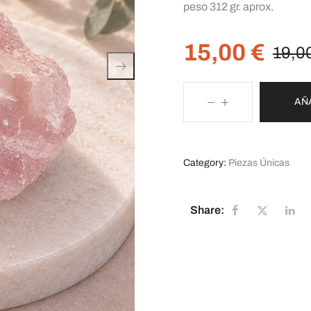
peso 312 gr. aprox.
15,00
€
19,0
AÑ
Category:
Piezas Únicas
Share: