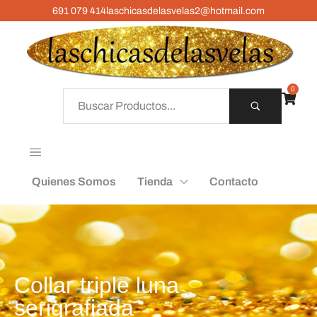
691 079 414
laschicasdelasvelas2@hotmail.com
0
Quienes Somos
Tienda
Contacto
Collar triple luna
serigrafiada