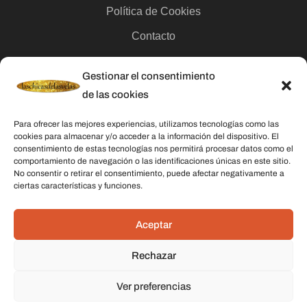
Política de Cookies
Contacto
Gestionar el consentimiento
Categorías
de las cookies
Velas
Para ofrecer las mejores experiencias, utilizamos tecnologías como las
Inciensos
cookies para almacenar y/o acceder a la información del dispositivo. El
consentimiento de estas tecnologías nos permitirá procesar datos como el
Aceites esenciales
comportamiento de navegación o las identificaciones únicas en este sitio.
No consentir o retirar el consentimiento, puede afectar negativamente a
Aguas rituales y colonias
ciertas características y funciones.
Datos De Contacto
Aceptar
Dirección:
C/ Stella Maris, 20 50015 Zaragoza
Rechazar
Teléfono:
691 079 414
Ver preferencias
Email:
laschicasdelasvelas2@hotmail.com