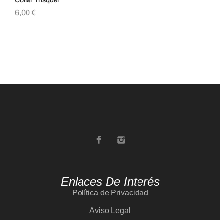
Collar Trisquel
Col
6,00
€
12
Enlaces De Interés
Política de Privacidad
Aviso Legal