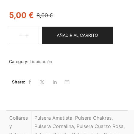
5,00
€
8,00
€
AÑADIR AL CARRITO
Category:
Liquidación
Share:
Collares
Pulsera Amatista, Pulsera Chakras,
y
Pulsera Cornalina, Pulsera Cuarzo Rosa,