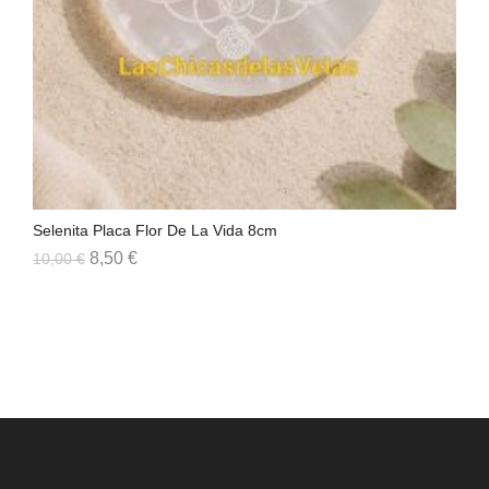
Selenita Placa Flor De La Vida 8cm
Col
8,50
€
10,00
€
8,