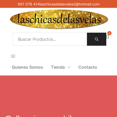
691 079 414
laschicasdelasvelas2@hotmail.com
0
Quienes Somos
Tienda
Contacto