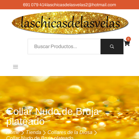
691 079 414
laschicasdelasvelas2@hotmail.com
0
Collar Nudo de Bruja
plateado
Home
Tienda
Collares de la Diosa
Collar Nudo de Bruja plateado