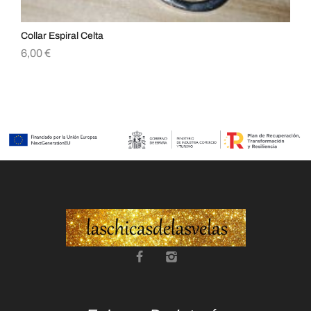
Collar Espiral Celta
Col
6,00
€
6,