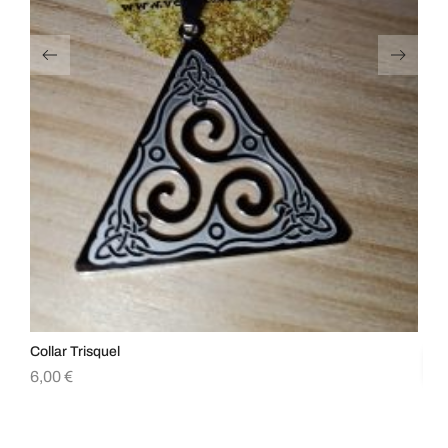
Collar Trisquel
Col
6,00
€
6,