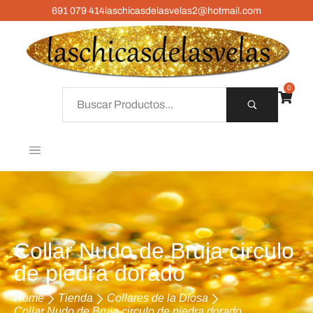
691 079 414
laschicasdelasvelas2@hotmail.com
0
Collar Nudo de Bruja circulo
de piedra dorado
Home
Tienda
Collares de la Diosa
Collar Nudo de Bruja circulo de piedra dorado