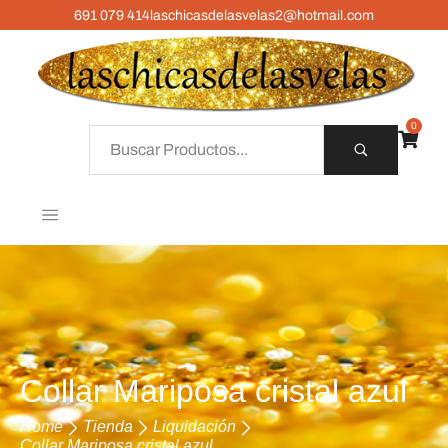
691 079 414
laschicasdelasvelas2@hotmail.com
0
Collar Mariposa cristal azul
Home
Tienda
Liquidación
Collar Mariposa cristal azul