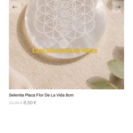
Selenita Placa Flor De La Vida 8cm
Ca
8,50
€
10,00
€
9,