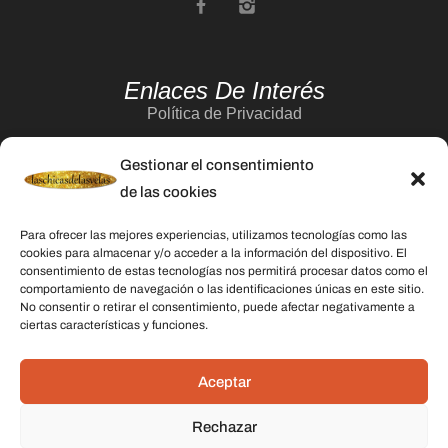
Enlaces De Interés
Política de Privacidad
Aviso Legal
Gestionar el consentimiento
Política de Cookies
de las cookies
Contacto
Para ofrecer las mejores experiencias, utilizamos tecnologías como las
cookies para almacenar y/o acceder a la información del dispositivo. El
consentimiento de estas tecnologías nos permitirá procesar datos como el
Categorías
comportamiento de navegación o las identificaciones únicas en este sitio.
No consentir o retirar el consentimiento, puede afectar negativamente a
Velas
ciertas características y funciones.
Inciensos
Aceptar
Aceites esenciales
Aguas rituales y colonias
Rechazar