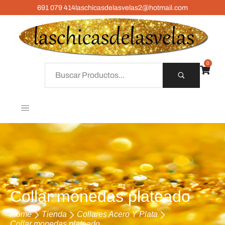
691 079 414
laschicasdelasvelas2@hotmail.com
0
Collar monedas plateado
Home
Tienda
Collares Acero Y Plata
Collar monedas plateado