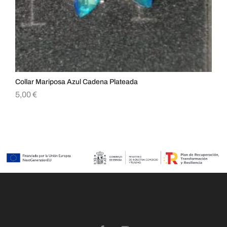
Collar Mariposa Azul Cadena Plateada
Col
5,00
€
5,