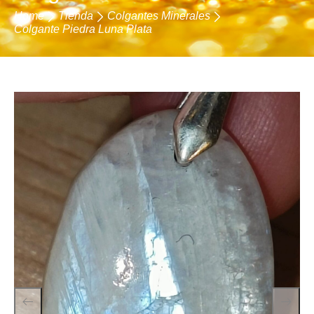
Home
Tienda
Colgantes Minerales
Colgante Piedra Luna Plata