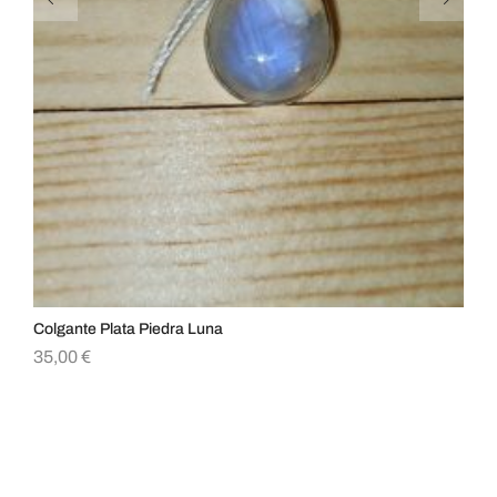
Colgante Plata Piedra Luna
Col
35,00
€
15