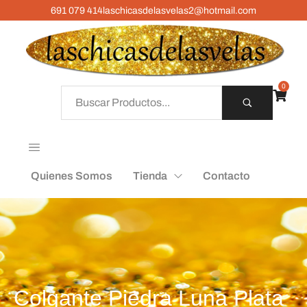
691 079 414
laschicasdelasvelas2@hotmail.com
0
Quienes Somos
Tienda
Contacto
Colgante Piedra Luna Plata