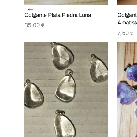
Colgante Plata Piedra Luna
Colgant
Amatist
35,00
€
7,50
€