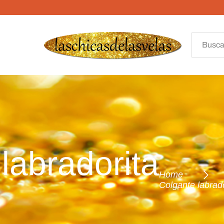
abradorita
Home
Colgante labrado