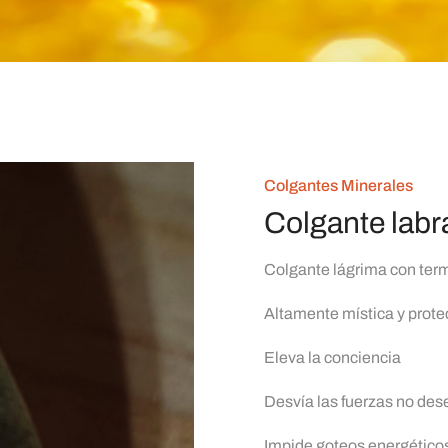
Colgantes Minerales
Colgante labr
Colgante lágrima con term
Altamente mística y prote
Eleva la conciencia
Desvía las fuerzas no des
Impide goteos energético