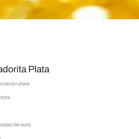
adorita Plata
inación plata
ctora
eadas del aura
s