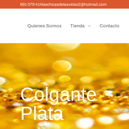
691 079 414
laschicasdelasvelas2@hotmail.com
Quienes Somos
Tienda
Contacto
Colgante l
Plata