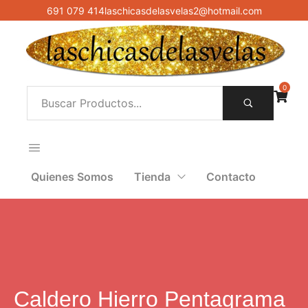
691 079 414
laschicasdelasvelas2@hotmail.com
0
Quienes Somos
Tienda
Contacto
Caldero Hierro Pentagrama