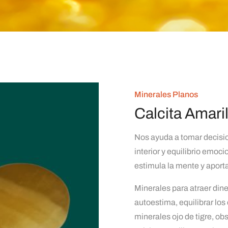
Minerales Planos
Calcita Amaril
Nos ayuda a tomar decisio
interior y equilibrio emoci
estimula la mente y apor
Minerales para atraer din
autoestima, equilibrar los
minerales ojo de tigre, obs