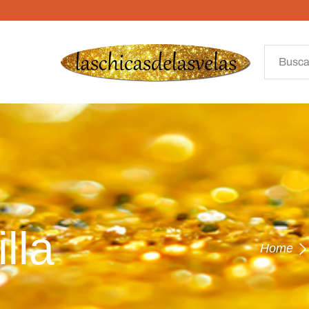
lla
Home