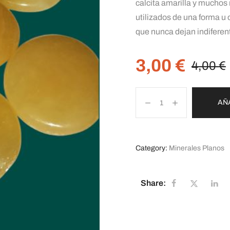
calcita amarilla y muchos
utilizados de una forma u 
que nunca dejan indiferen
3,00
€
4,00
€
AÑ
Category:
Minerales Planos
Share: