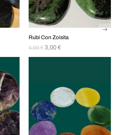
Rubí Con Zoisita
3,00
€
4,00
€