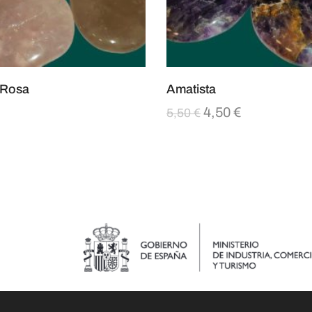
 Rosa
Amatista
4,50
€
5,50
€