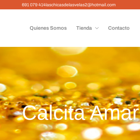
691 079 414
laschicasdelasvelas2@hotmail.com
Quienes Somos
Tienda
Contacto
Calcita Amari