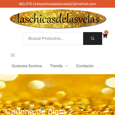
691 079 414
laschicasdelasvelas2@hotmail.com
0
Quienes Somos
Tienda
Contacto
Cadena de plata 2