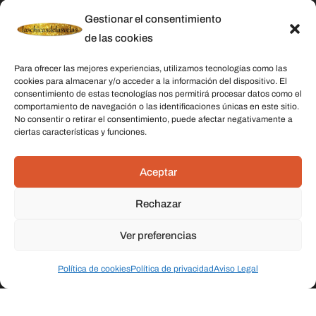
Aviso Legal
Gestionar el consentimiento
Política de Cookies
de las cookies
Contacto
Para ofrecer las mejores experiencias, utilizamos tecnologías como las
cookies para almacenar y/o acceder a la información del dispositivo. El
consentimiento de estas tecnologías nos permitirá procesar datos como el
Categorías
comportamiento de navegación o las identificaciones únicas en este sitio.
No consentir o retirar el consentimiento, puede afectar negativamente a
Velas
ciertas características y funciones.
Inciensos
Aceptar
Aceites esenciales
Aguas rituales y colonias
Rechazar
Ver preferencias
Datos De Contacto
Dirección:
C/ Stella Maris, 20 50015 Zaragoza
Política de cookies
Política de privacidad
Aviso Legal
Teléfono:
691 079 414