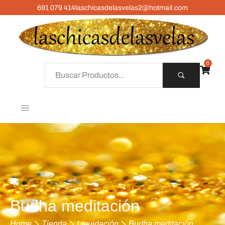
691 079 414
laschicasdelasvelas2@hotmail.com
0
Budha meditación
Home
Tienda
Liquidación
Budha meditación