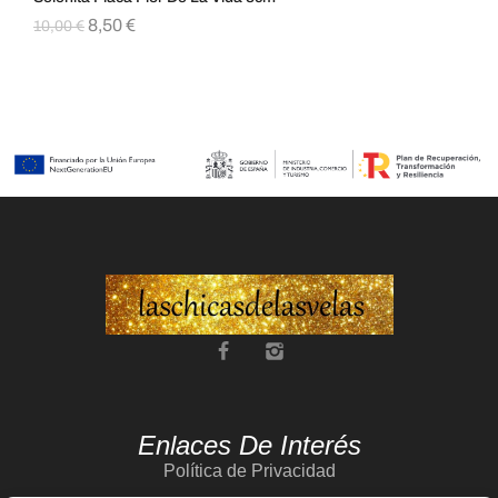
8,50
€
10,00
€
8,
Enlaces De Interés
Política de Privacidad